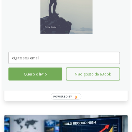
Dólar Americano Forte
Pressiona o Dólar Neozelandês;
NZD/USD Em Busca de Suporte
O Dólar Neozelandês (NZD) enfrenta pressão
contínua devido à força do Dólar Americano (USD),
impulsionado pela demanda por ativos de refúgio em
meio a tensões geopolíticas. Investidores aguardam
a decisão de política monetária do Federal Reserve,
enquanto expectativas de aperto do RBNZ oferecem
Quero o livro
Não gosto de eBook
algum suporte à moeda.
Continue lendo
POWERED
BY