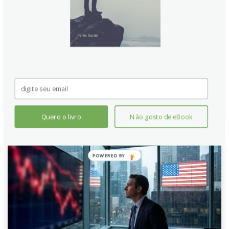
alertas sobre ataques a rotas de navegação no Golfo
Pérsico impulsionaram a demanda por ativos de
refúgio, como o USD. Apesar de dados de inflação
mais altos na Nova Zelândia, que reforçam
expectativas de alta de juros pelo RBNZ, o cenário de
incertezas globais pesa sobre o NZD.
Continue lendo
Quero o livro
Não gosto de eBook