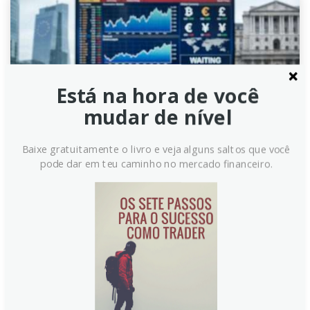
Está na hora de você
mudar de nível
Baixe gratuitamente o livro e veja alguns saltos que você
pode dar em teu caminho no mercado financeiro.
Dólar Neozelandês em Baixa
com Demanda por Ativos
Seguros Impulsionando o Dólar
Americano
O Dólar Neozelandês (NZD) perdeu força frente ao
Dólar Americano (USD) em meio ao aumento da
aversão ao risco global. Tensões geopolíticas e