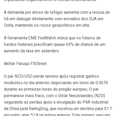
A demanda por ativos de refúgio aumenta com a recusa do
Irã em dialogar diretamente com enviados dos EUA em
Doha, mantendo os riscos geopolíticos em alta.
A ferramenta CME FedWatch indica que os futuros de
fundos federais precificam quase 63% de chance de um
aumento da taxa em setembro.
Akhtar Faruqui FXStreet
O par NZD/USD perde terreno após registrar ganhos
modestos no dia anterior, negociando em torno de 0.5670
durante as primeiras horas do pregão europeu. O par
permanece mais fraco, com o Dólar Neozelandês (NZD)
segurando as perdas após a divulgação do PMI Industrial
da China pela RatingDog, que mostrou um declínio para 51.7
em junho, ante 51.8 na leitura anterior. Este número veio em