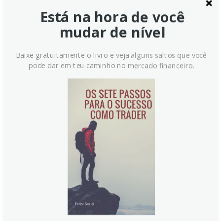
Está na hora de você
mudar de nível
Baixe gratuitamente o livro e veja alguns saltos que você
pode dar em teu caminho no mercado financeiro.
Dólar: Riscos de
desalinhamento cambial na Ásia
do Norte – BNY
Geoff Yu, da BNY, alerta que o dólar se fortaleceu
mais contra uma cesta de importação da Ásia do
Norte do que contra moedas tradicionais, o que pode
impactar a inflação dos EUA. CNY, JPY, TWD e KRW
estão defasados em relação aos fundamentos,
apesar dos superávits comerciais.