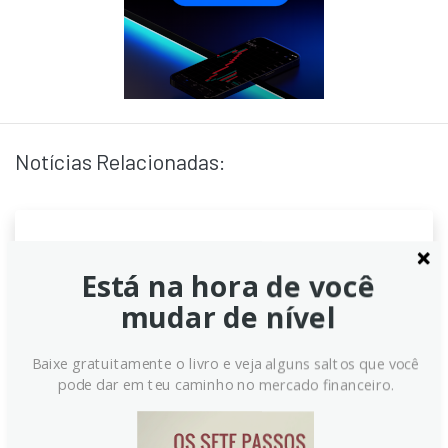
Notícias Relacionadas:
Apostas Inusitadas no Prêmio
Está na hora de você
Nobel da Paz
mudar de nível
Autoridades norueguesas investigam operações
suspeitas envolvendo a plataforma Polymarket
Baixe gratuitamente o livro e veja alguns saltos que você
relacionadas ao anúncio do Nobel da Paz 2025;
pode dar em teu caminho no mercado financeiro.
apostas significativas surgiram perto do fechamento,
gerando debates sobre integridade, lucros