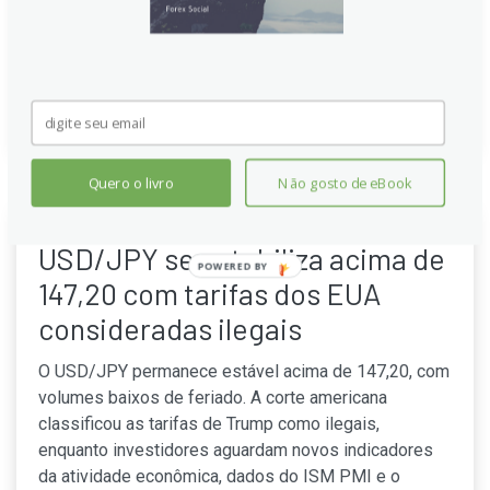
incertezas entre parceiros comerciais e influenciando
as expectativas para o restante do ano global.
Continue lendo
Quero o livro
Não gosto de eBook
USD/JPY se estabiliza acima de
POWERED BY
147,20 com tarifas dos EUA
consideradas ilegais
O USD/JPY permanece estável acima de 147,20, com
volumes baixos de feriado. A corte americana
classificou as tarifas de Trump como ilegais,
enquanto investidores aguardam novos indicadores
da atividade econômica, dados do ISM PMI e o