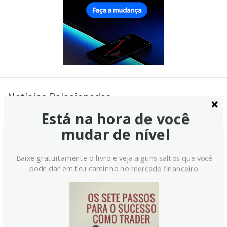
Notícias Relacionadas:
Está na hora de você
mudar de nível
Tarifas em dilema dominam o
Baixe gratuitamente o livro e veja alguns saltos que você
início da semana
pode dar em teu caminho no mercado financeiro.
Um começo de semana marcado por incerteza nos
mercados, após decisão de tribunal americano
considerar ilegais as tarifas recíprocas de Trump. A
disputa envolve uso do IEEPA, possíveis recursos à