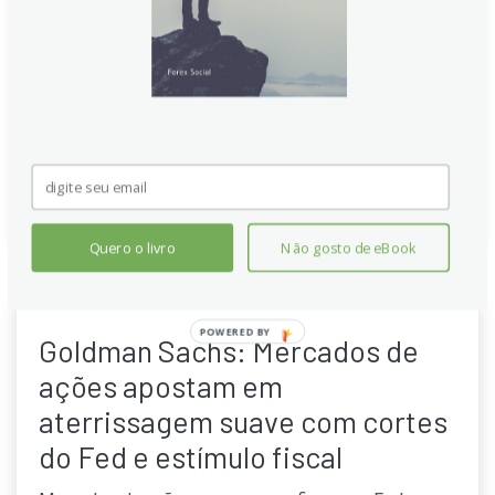
leve na taxa de juros do Fed neste outono. Ele espera
um corte de 25 pontos-base, com possibilidade de
mais uma ou duas reduções. Dados de empregos
indicam desaquecimento, e as operações de IPO
devem aumentar nesta semana para Goldman Sachs
novamente.
Continue lendo
Quero o livro
Não gosto de eBook
POWERED BY
Goldman Sachs: Mercados de
ações apostam em
aterrissagem suave com cortes
do Fed e estímulo fiscal