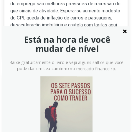
de emprego são melhores previsões de recessão do
que sinais de atividade. Espera-se aumento modesto
do CPI, queda de inflação de carros e passagens,
desaceleração imobiliária e cautela com tarifas aqui
também.
Está na hora de você
Continue lendo
mudar de nível
Baixe gratuitamente o livro e veja alguns saltos que você
pode dar em teu caminho no mercado financeiro.
Solomon, CEO da Goldman
Sachs, prevê corte de 25
pontos-base na Fed, seguido
por mais um ou dois cortes
O CEO da Goldman Sachs, Solomon, antecipa ajuste