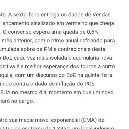
te. A sexta-feira entrega os dados de Vendas
um lançamento sinalizado em vermelho que chega
do. O consenso espera uma queda de 0,6%
mês anterior, com o ritmo anual esfriando para
mulada sobre os PMIs contracionais desta
o BoE cada vez mais isolada e acumularia nova
sitiva é a melhor esperança dos touros a curto
quila, com um discurso do BoE na quinta-feira
inido contra o dado de inflação do PCE
 EUA no mesmo dia, momento em que um novo
tará no cargo.
entre sua média móvel exponencial (EMA) de
 50 dias em torno de 1,3450, um local indeciso