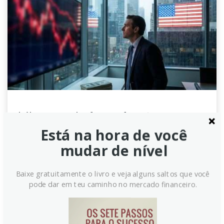
Libra perde força frente ao euro
com riscos políticos em foco –
Está na hora de você
ING
mudar de nível
A libra esterlina enfraqueceu independentemente
Baixe gratuitamente o livro e veja alguns saltos que você
enquanto a política do Reino Unido ganha destaque,
pode dar em teu caminho no mercado financeiro.
com o primeiro-ministro Keir Starmer enfrentando
desafios de liderança. A incerteza sobre possíveis
candidatos como Andy Burnham pode pressionar a