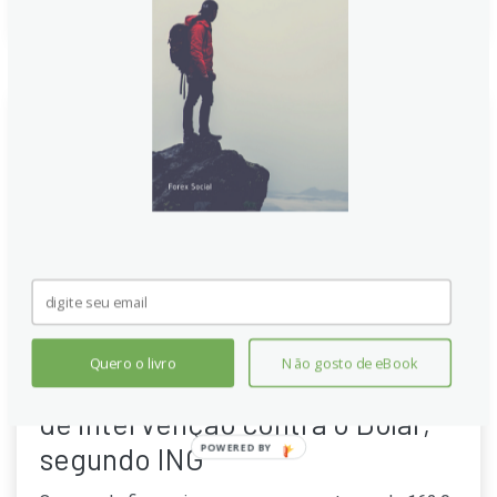
Quero o livro
Não gosto de eBook
Iene Japonês: 162 é a nova linha
de intervenção contra o Dólar,
segundo ING
POWERED BY