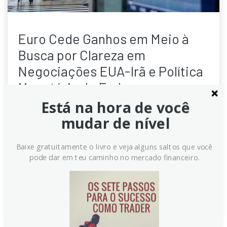
Euro Cede Ganhos em Meio à
Busca por Clareza em
Negociações EUA-Irã e Política
Monetária do Fed
Está na hora de você
O EUR/USD opera em faixa estreita enquanto traders
mudar de nível
aguardam desdobramentos nas negociações EUA-Irã.
Dados robustos da indústria americana e a
estabilização do dólar limitam a alta do euro.
Baixe gratuitamente o livro e veja alguns saltos que você
Indicadores de emprego nos EUA podem influenciar
pode dar em teu caminho no mercado financeiro.
os próximos passos do Federal Reserve.
Continue lendo