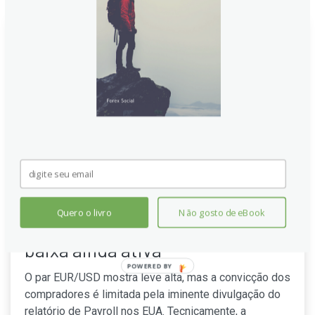
Previsão EUR/USD: Aproxima-
Quero o livro
Não gosto de eBook
se de 1.1400 com bandeira de
baixa ainda ativa
POWERED
O par EUR/USD mostra leve alta, mas a convicção dos
BY
compradores é limitada pela iminente divulgação do
relatório de Payroll nos EUA. Tecnicamente, a