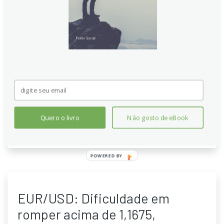
Grupo UOB
EUR/USD indica potencial de alta, porém divergência
negativa sugere que ganhos podem não superar
1,1720. A tendência de longo prazo mostra fôlego,
elevando as chances de rompimento acima desse
nível, segundo analistas da UOB Group. Cenário
sugere volatilidade persistente e atenção aos
suportes próximos 1,1640 e resistências 1,1700 da
região.
Quero o livro
Não gosto de eBook
Continue lendo
POWERED BY
EUR/USD: Dificuldade em
romper acima de 1,1675,