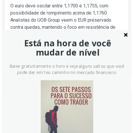
O euro deve oscilar entre 1,1700 e 1,1755, com
possibilidade de rompimento acima de 1,1760.
Analistas do UOB Group veem o EUR preservado
contra quedas, mantendo o foco em resistência de
curto prazo e na próxima faixa de negociação,
Está na hora de você
enquanto observaram sinais de momentum variando
em cenários de volatilidade moderada.
mudar de nível
Continue lendo
Baixe gratuitamente o livro e veja alguns saltos que você
pode dar em teu caminho no mercado financeiro.
EUR/USD: divergência negativa
sugere que qualquer avanço
pode não alcançar 1,1720 –