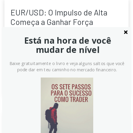
EUR/USD: O Impulso de Alta
Começa a Ganhar Força
Viés de alta para o euro se consolida, com impulso
Está na hora de você
suficiente para romper a resistência em 1,1720. Em
mudar de nível
prazo mais longo, o momentum de alta começa a
ganhar força, aumentando a probabilidade de o
EUR/USD romper 1,1720 e manter o viés positivo no
Baixe gratuitamente o livro e veja alguns saltos que você
médio prazo para outros cenários também.
pode dar em teu caminho no mercado financeiro.
Continue lendo
EUR/USD permanece em alta,