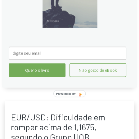
aponta Grupo UOB
Apesar do euro manter viés de alta, só rompe 1,1755
para mirar 1,1790. A visão de 24 horas aponta
consolidação entre 1,1685 e 1,1735 após a
resistência em 1,1736. A previsão de 1-3 semanas
indica continuidade da pressão de alta, desde que
1,1620 permaneça como suporte no curto prazo
global.
Quero o livro
Não gosto de eBook
Continue lendo
POWERED
BY
EUR/USD: Dificuldade em
romper acima de 1,1675,
segundo o Grupo UOB