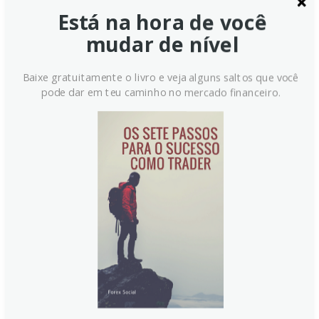
Está na hora de você
mudar de nível
Baixe gratuitamente o livro e veja alguns saltos que você
pode dar em teu caminho no mercado financeiro.
Euro mantém viés positivo
acima de 1.1400 contra o USD;
tensões no Oriente Médio
limitam ganhos
O par EUR/USD opera com viés positivo pelo
segundo dia consecutivo, embora sem forte
convicção. O dólar americano (USD) segue defensivo,
com expectativas reduzidas de alta de juros pelo Fed.