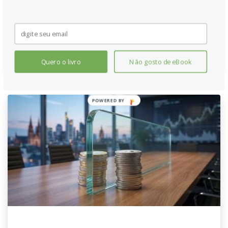
Tensões crescentes entre EUA e Irã oferecem algum
suporte ao USD como porto seguro, limitando a
valorização do par.
Continue lendo
Quero o livro
Não gosto de eBook
POWERED BY