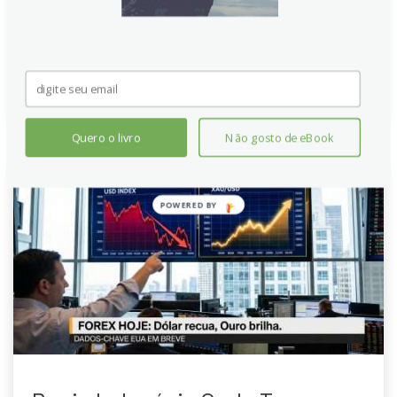
meio a um dólar americano em baixa, apesar das
tensões geopolíticas e temores inflacionários.
Continue lendo
Quero o livro
Não gosto de eBook
POWERED
BY