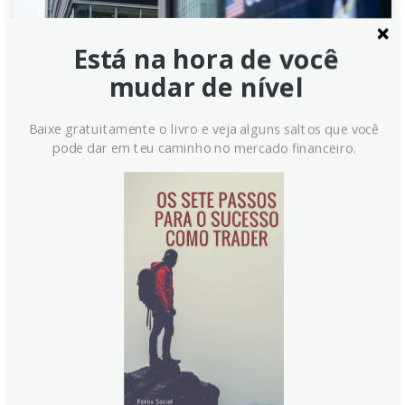
Está na hora de você
mudar de nível
Baixe gratuitamente o livro e veja alguns saltos que você
pode dar em teu caminho no mercado financeiro.
Rupia Indonésia se Valoriza com
Rating Estável 'BBB' da S&P
Elevando Confiança dos
Investidores
A Rupia Indonésia (IDR) ganha força, impulsionada
pela alta do mercado de ações local após a agência
S&P Global Ratings confirmar o rating soberano 'BBB'
com perspectiva estável. O movimento ocorre em