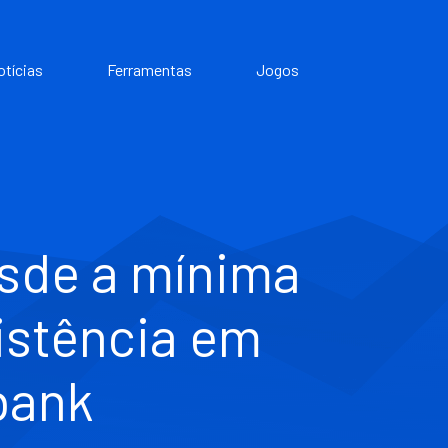
otícias
Ferramentas
Jogos
esde a mínima
istência em
bank