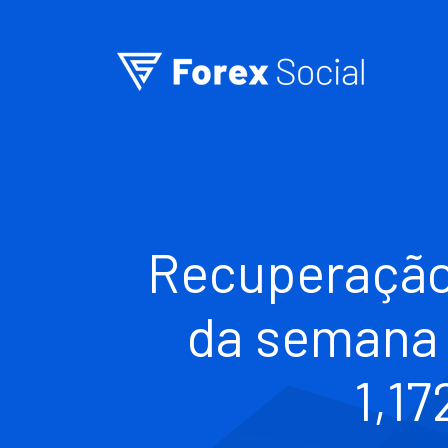
Ir para o conteúdo
Recuperação 
da semana 
1,1