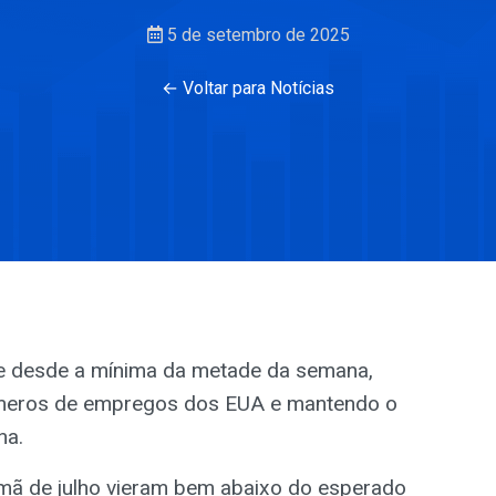
5 de setembro de 2025
← Voltar para Notícias
e desde a mínima da metade da semana,
meros de empregos dos EUA e mantendo o
na.
mã de julho vieram bem abaixo do esperado