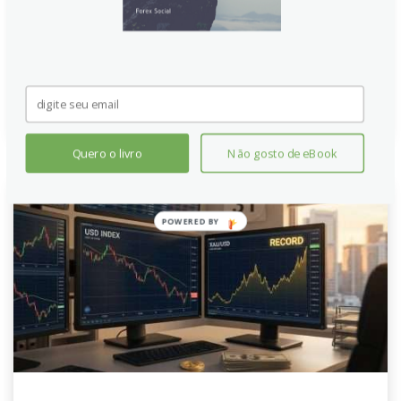
O BoJ alerta sobre choque energético da guerra no
Irã. Intervenções cambiais japonesas podem apoiar o
Iene.
Continue lendo
Quero o livro
Não gosto de eBook