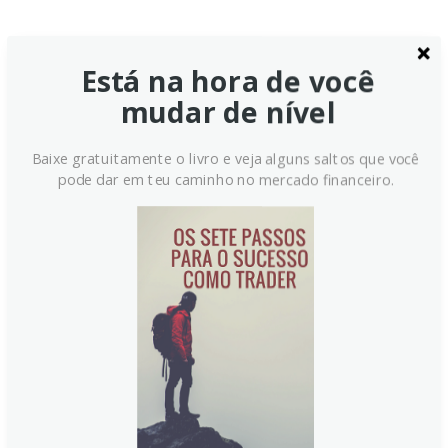
Está na hora de você
mudar de nível
Baixe gratuitamente o livro e veja alguns saltos que você
pode dar em teu caminho no mercado financeiro.
Euro mantém ganhos frente ao
Iene com expectativa de alta de
juros do BCE
O EUR/JPY registra ganhos modestos perto de
184,90. O BCE sinaliza alta de juros em junho de 2026.