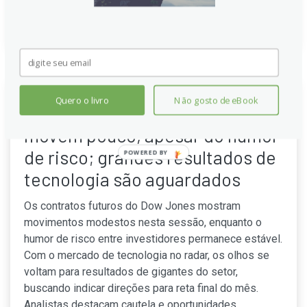
Continue lendo
Quero o livro
Não gosto de eBook
Futuros do Dow Jones se
movem pouco, apesar do humor
de risco; grandes resultados de
POWERED BY
tecnologia são aguardados
Os contratos futuros do Dow Jones mostram
movimentos modestos nesta sessão, enquanto o
humor de risco entre investidores permanece estável.
Com o mercado de tecnologia no radar, os olhos se
voltam para resultados de gigantes do setor,
buscando indicar direções para reta final do mês.
Analistas destacam cautela e oportunidades.