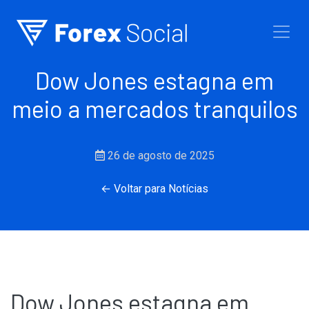
Ir para o conteúdo
Dow Jones estagna em
meio a mercados tranquilos
26 de agosto de 2025
← Voltar para Notícias
Dow Jones estagna em