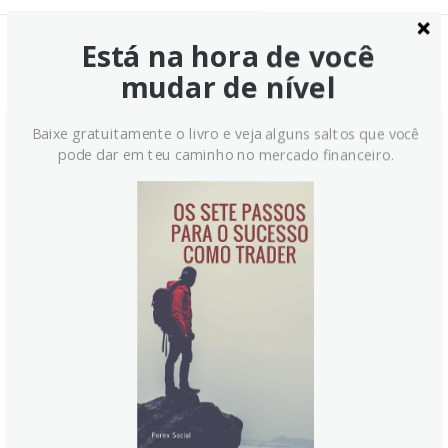
Está na hora de você
Notícias Relacionadas:
mudar de nível
Baixe gratuitamente o livro e veja alguns saltos que você
A Semana de Estagnação do
pode dar em teu caminho no mercado financeiro.
Dow Jones Industrial Average
Continua nesta Sexta-feira
O Dow Jones Industrial Average continua preso em
uma semana de estagnação, sem impulsos
consistentes, enquanto investidores digerem dados
econômicos, balanços corporativos e o impacto de
políticas monetárias. A volatilidade permanece
contida, e os índices acompanham a inércia do
mercado, com poucos movimentos significativos ao
longo do pregão de hoje.