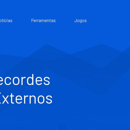
otícias
Ferramentas
Jogos
ecordes
Externos