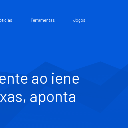
otícias
Ferramentas
Jogos
rente ao iene
axas, aponta