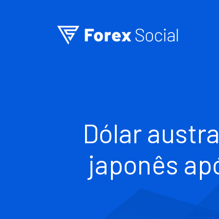
Ir para o conteúdo
Dólar austra
japonês apó