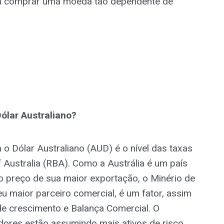
ra comprar uma moeda tão dependente de
ólar Australiano?
 o Dólar Australiano (AUD) é o nível das taxas
f Australia (RBA). Como a Austrália é um país
o preço de sua maior exportação, o Minério de
u maior parceiro comercial, é um fator, assim
 de crescimento e Balança Comercial. O
dores estão assumindo mais ativos de risco