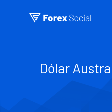
Ir para o conteúdo
Dólar Austra