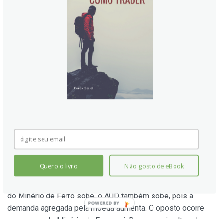
valor do Dólar Australiano (AUD). Quando a economia
chinesa vai bem, ela compra mais matérias-primas, bens e
serviços da Austrália, aumentando a demanda pelo AUD e
elevando seu valor. O oposto ocorre quando a economia
chinesa não está crescendo tão rápido quanto o esperado.
Surpresas positivas ou negativas nos dados de
crescimento da China, portanto, muitas vezes têm um
impacto direto no Dólar Australiano e seus pares.
Como o preço do Minério de Ferro impacta o Dólar
Australiano?
O Minério de Ferro é a maior exportação da Austrália,
respondendo por US$ 118 bilhões por ano, de acordo com
dados de 2021, com a China como seu principal destino. O
Quero o livro
Não gosto de eBook
preço do Minério de Ferro, portanto, pode ser um
impulsionador do Dólar Australiano. Geralmente, se o preço
do Minério de Ferro sobe, o AUD também sobe, pois a
demanda agregada pela moeda aumenta. O oposto ocorre