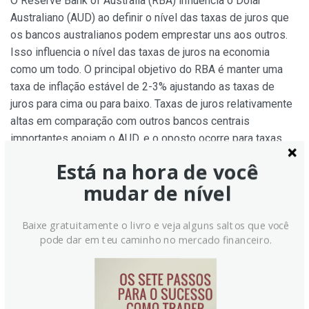
O Reserve Bank of Australia (RBA) influencia o Dólar
Australiano (AUD) ao definir o nível das taxas de juros que
os bancos australianos podem emprestar uns aos outros.
Isso influencia o nível das taxas de juros na economia
como um todo. O principal objetivo do RBA é manter uma
taxa de inflação estável de 2-3% ajustando as taxas de
juros para cima ou para baixo. Taxas de juros relativamente
altas em comparação com outros bancos centrais
importantes apoiam o AUD, e o oposto ocorre para taxas
relativamente baixas. O RBA também pode usar quantitative
Está na hora de você
easing e tightening para influenciar as condições de crédito,
mudar de nível
com o primeiro sendo negativo para o AUD e o segundo
positivo.
Baixe gratuitamente o livro e veja alguns saltos que você
pode dar em teu caminho no mercado financeiro.
Como a saúde da Economia Chinesa impacta o Dólar
Australiano?
A China é o maior parceiro comercial da Austrália, portanto,
a saúde da economia chinesa é uma grande influência no