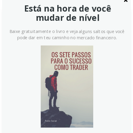
Está na hora de você
mudar de nível
Baixe gratuitamente o livro e veja alguns saltos que você
pode dar em teu caminho no mercado financeiro.
Euro tem potencial limitado
frente ao Dólar, aponta NBC
A National Bank of Canada (NBC) avalia que a
valorização do Euro frente ao Dólar deve ser limitada.
Diferenciais de crescimento e juros ainda favorecem
os EUA, enquanto o BCE está mais próximo de um