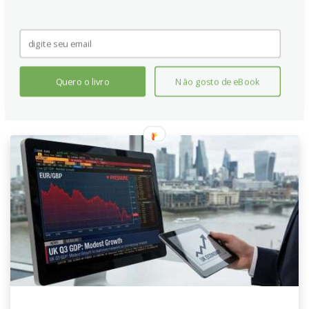
ciclo de afrouxamento que o Fed, o que deve conter
ganhos sustentados do EUR/USD nos próximos
meses.
Continue lendo
Quero o livro
Não gosto de eBook