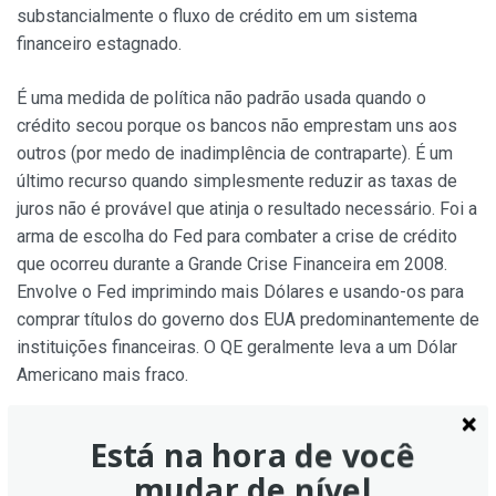
substancialmente o fluxo de crédito em um sistema
financeiro estagnado.
É uma medida de política não padrão usada quando o
crédito secou porque os bancos não emprestam uns aos
outros (por medo de inadimplência de contraparte). É um
último recurso quando simplesmente reduzir as taxas de
juros não é provável que atinja o resultado necessário. Foi a
arma de escolha do Fed para combater a crise de crédito
que ocorreu durante a Grande Crise Financeira em 2008.
Envolve o Fed imprimindo mais Dólares e usando-os para
comprar títulos do governo dos EUA predominantemente de
instituições financeiras. O QE geralmente leva a um Dólar
Americano mais fraco.
O que é Quantitative Tightening e como
Está na hora de você
influencia o Dólar Americano?
mudar de nível