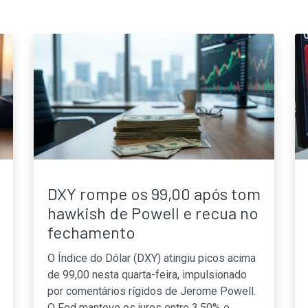
DXY rompe os 99,00 após tom
hawkish de Powell e recua no
fechamento
O Índice do Dólar (DXY) atingiu picos acima
de 99,00 nesta quarta-feira, impulsionado
por comentários rígidos de Jerome Powell.
O Fed manteve os juros entre 3,50% e