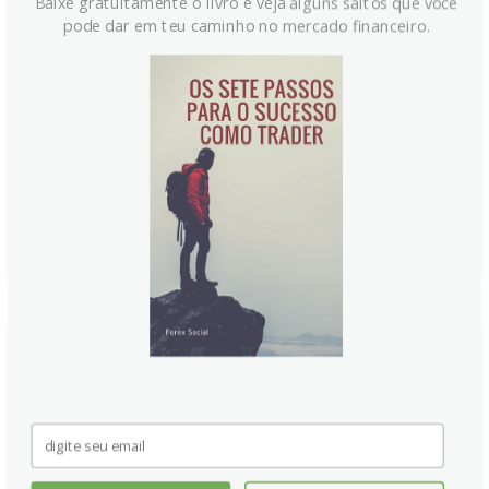
Baixe gratuitamente o livro e veja alguns saltos que você
O Índice do Dólar Americano (DXY) opera próximo a
pode dar em teu caminho no mercado financeiro.
101.00, impulsionado por rendimentos firmes dos
Treasuries e expectativas de uma política monetária
restritiva mais longa do Fed. O foco agora se volta
para o índice de inflação PCE, que pode reforçar a
perspectiva de aperto monetário ou gerar realização
de lucros.
Continue lendo