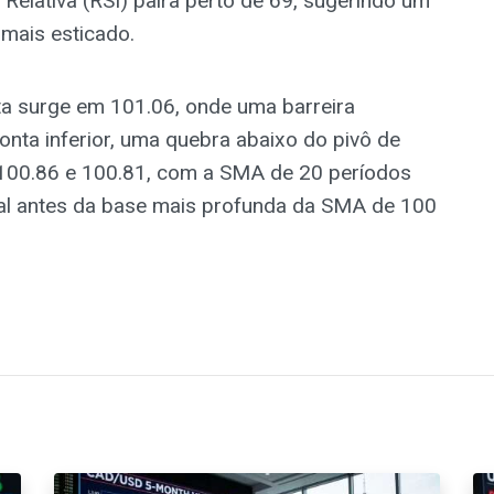
 Relativa (RSI) paira perto de 69, sugerindo um
mais esticado.
ata surge em 101.06, onde uma barreira
ponta inferior, uma quebra abaixo do pivô de
 100.86 e 100.81, com a SMA de 20 períodos
al antes da base mais profunda da SMA de 100