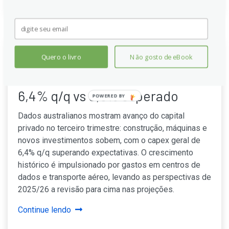
Quero o livro
Não gosto de eBook
Austrália: Despesa de Capital
Privado no 3º Trimestre sobe
6,4% q/q vs 0,5% esperado
POWERED BY
Dados australianos mostram avanço do capital
privado no terceiro trimestre: construção, máquinas e
novos investimentos sobem, com o capex geral de
6,4% q/q superando expectativas. O crescimento
histórico é impulsionado por gastos em centros de
dados e transporte aéreo, levando as perspectivas de
2025/26 a revisão para cima nas projeções.
Continue lendo