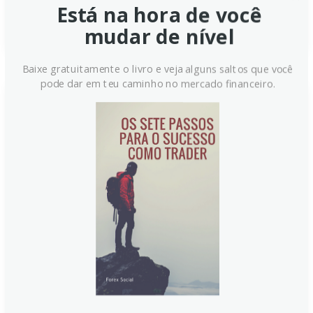
Está na hora de você
Continue lendo
mudar de nível
Baixe gratuitamente o livro e veja alguns saltos que você
pode dar em teu caminho no mercado financeiro.
PMI de Manufatura do Japão em
agosto: 49,7 (anterior 49,9)
O PMI de manufatura do Japão, segundo a Jibun
Bank, mostrou queda em agosto de 2025 para 49,7,
sinalizando leve contração da indústria. O resultado
fica abaixo de 50, refletindo fragilidade no setor, com
o mercado observando dados de capex do segundo
trimestre, que surpreenderam positivamente frente às
previsões iniciais.
Continue lendo