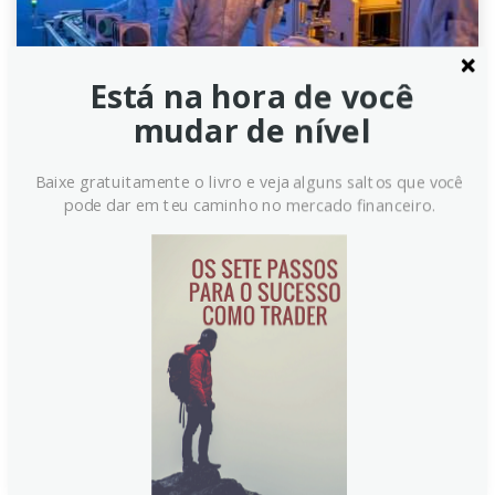
Está na hora de você
mudar de nível
Cobre: Risco de tarifas
Baixe gratuitamente o livro e veja alguns saltos que você
pode dar em teu caminho no mercado financeiro.
impulsiona alta – Commerzbank
O cobre atingiu níveis recordes na LME, impulsionado
pela demanda estrutural da transição energética e
centros de dados. A possibilidade de tarifas dos EUA
sobre o cobre refinado a partir de 2027 está levando
à acumulação preventiva de estoques e apertando a
oferta fora do país.
Continue lendo