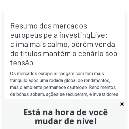
Resumo dos mercados
europeus pela investingLive:
clima mais calmo, porém venda
de títulos mantém o cenário sob
tensão
Os mercados europeus chegam com tom mais
tranquilo após uma rodada global de rendimentos,
mas o ambiente permanece cauteloso. Rendimentos
de bônus sobem, ações se recuperam, e investidores
observam sinais de estabilidade mundial enquanto o
temor de volatilidade persiste nos títulos e nos
Está na hora de você
metais em um cenário global moderado.
mudar de nível
Continue lendo