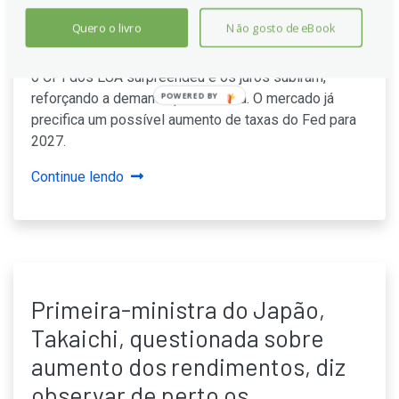
O dólar americano ganhou força impulsionado por uma
Quero o livro
Não gosto de eBook
inflação mais alta que o esperado e pelos
rendimentos dos títulos em alta. A MUFG destaca que
o CPI dos EUA surpreendeu e os juros subiram,
reforçando a demanda pela moeda. O mercado já
POWERED BY
precifica um possível aumento de taxas do Fed para
2027.
Continue lendo
Primeira-ministra do Japão,
Takaichi, questionada sobre
aumento dos rendimentos, diz
observar de perto os