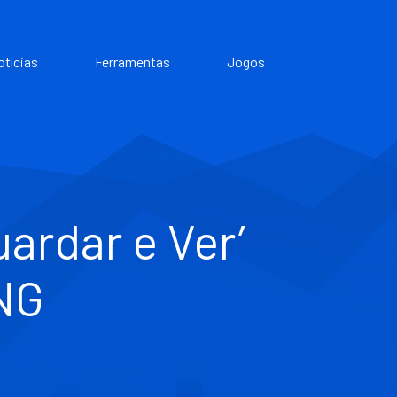
otícias
Ferramentas
Jogos
ardar e Ver’
NG