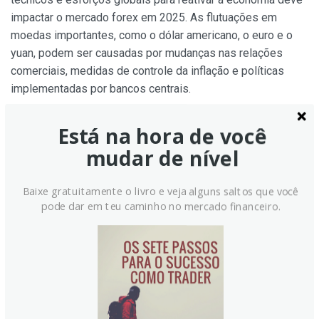
impactar o mercado forex em 2025. As flutuações em
moedas importantes, como o dólar americano, o euro e o
yuan, podem ser causadas por mudanças nas relações
comerciais, medidas de controle da inflação e políticas
implementadas por bancos centrais.
Oportunidades de expansão podem surgir em mercados
Está na hora de você
emergentes, mas também riscos crescentes. Traders
mudar de nível
precisam permanecer atentos e usar métodos adaptativos
e análises inteligentes para lidar com incertezas. A
Baixe gratuitamente o livro e veja alguns saltos que você
volatilidade inerente ao mercado forex destaca a
pode dar em teu caminho no mercado financeiro.
importância de tomar decisões informadas e diversificar
para reduzir riscos com sucesso, mesmo que as previsões
ofereçam insights significativos.