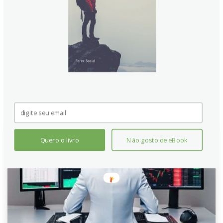
Postado em
Geral
Recomendamos também
Quero o livro
Não gosto de eBook