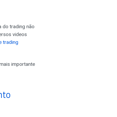
a do trading não
ersos videos
e trading
 mais importante
nto