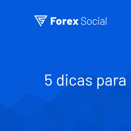
Ir para o conteúdo
5 dicas par