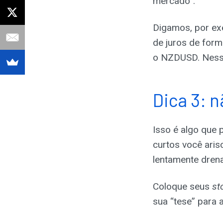
mercado”.
Digamos, por exe
de juros de for
o NZDUSD. Nessa
Dica 3: 
Isso é algo que
curtos você aris
lentamente drena
Coloque seus
st
sua “tese” para 