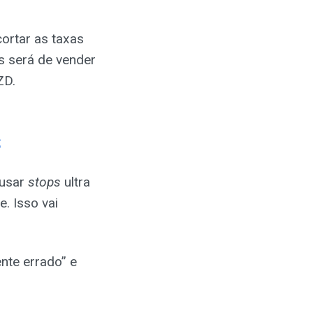
ortar as taxas
s será de vender
ZD.
s
 usar
stops
ultra
. Isso vai
nte errado” e