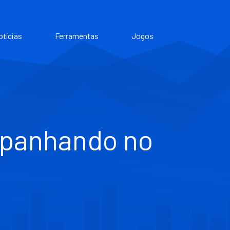
otícias
Ferramentas
Jogos
apanhando no