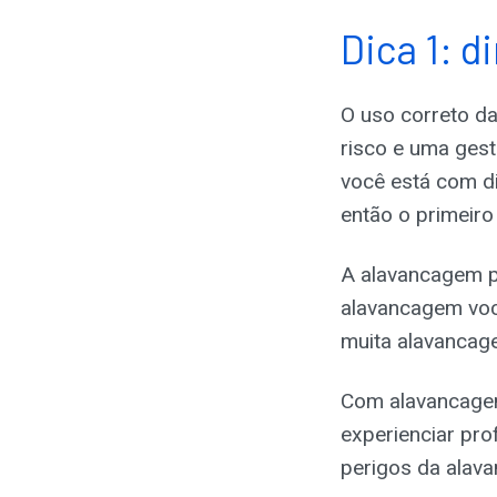
Dica 1: 
O uso correto d
risco e uma gest
você está com d
então o primeiro
A alavancagem p
alavancagem você
muita alavancagem
Com alavancagem
experienciar pro
perigos da alav