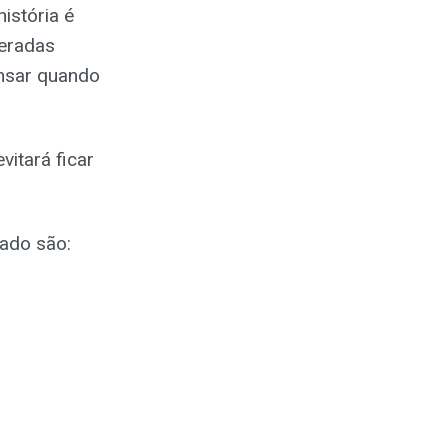
istória é
teradas
ensar quando
vitará ficar
ado são: