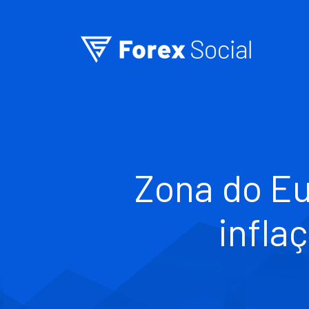
Ir para o conteúdo
Zona do Eu
infla