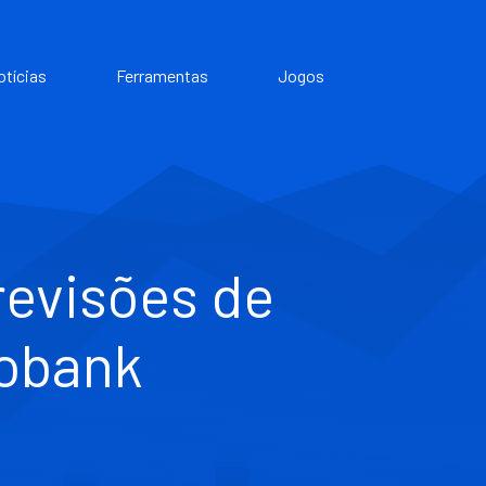
otícias
Ferramentas
Jogos
revisões de
bobank