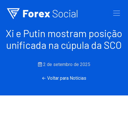
Ir para o conteúdo
Xi e Putin mostram posição
unificada na cúpula da SCO
2 de setembro de 2025
← Voltar para Notícias