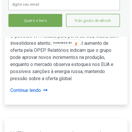
65,50 com temores de que a
OPEP agrave o excedente de
Quero o livro
Não gosto de eBook
oferta
O petróleo WTI recuou para perto de US$ 65,50, com
investidores atentos a um possível aumento de
POWERED BY
oferta pela OPEP. Relatórios indicam que o grupo
pode aprovar novos incrementos na produção,
enquanto o mercado observa estoques nos EUA e
possíveis sanções à energia russa, mantendo
pressão sobre a oferta global.
Continue lendo