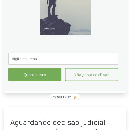
demissão da governadora do
Fed, Lisa Cook
Um tribunal federal concedeu uma liminar temporária
para impedir a demissão da governadora do Federal
Reserve, Lisa Cook, enquanto o processo avança. A
decisão ocorre após a governadora entrar com ação
questionando a potencial destituição, destacando
tensões políticas que cercam a independência da
instituição e sua condução de políticas monetárias.
Quero o livro
Não gosto de eBook
Continue lendo
POWERED BY
Aguardando decisão judicial