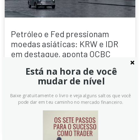
Petróleo e Fed pressionam
moedas asiáticas: KRW e IDR
em destaque, aponta OCBC
O petróleo em alta e a perspectiva de política
Está na hora de você
monetária dos EUA estão pesando sobre as moedas
mudar de nível
asiáticas, especialmente o won coreano (KRW) e a
rupia indonésia (IDR), segundo análise da OCBC. O
Baixe gratuitamente o livro e veja alguns saltos que você
KRW enfrenta pressão por fluxos, enquanto o IDR
pode dar em teu caminho no mercado financeiro.
pode ver mais aperto monetário.
Continue lendo