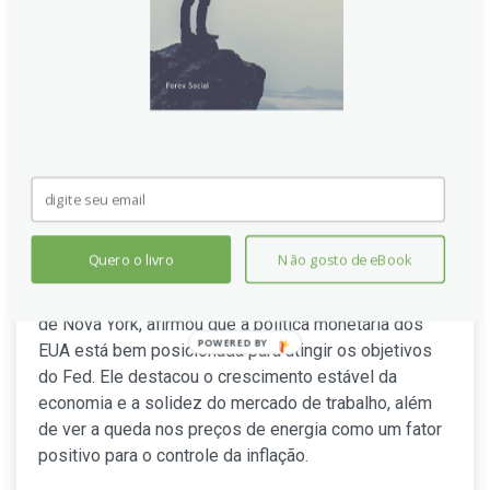
Williams (Fed): Política
Monetária Está em Bom Lugar
Quero o livro
Não gosto de eBook
John Williams, presidente do Federal Reserve Bank
de Nova York, afirmou que a política monetária dos
POWERED
EUA está bem posicionada para atingir os objetivos
BY
do Fed. Ele destacou o crescimento estável da
economia e a solidez do mercado de trabalho, além
de ver a queda nos preços de energia como um fator
positivo para o controle da inflação.