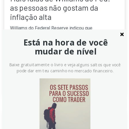
as pessoas não gostam da
inflação alta
Williams do Federal Reserve indicou que
investimentos em IA transformam a demanda por
Está na hora de você
capital, que a inflação elevada não agrada, e que mirar
mudar de nível
a meta de 2% exige independência monetária sólida.
A persistência dessa independência fortalece a
economia global, ao passo que avanços tecnológicos
Baixe gratuitamente o livro e veja alguns saltos que você
desafiam o mercado de trabalho atual.
pode dar em teu caminho no mercado financeiro.
Continue lendo