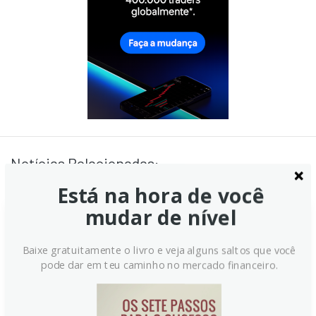
Notícias Relacionadas:
Está na hora de você
mudar de nível
USD/JPY: Viés de Baixa Suave –
Baixe gratuitamente o livro e veja alguns saltos que você
OCBC
pode dar em teu caminho no mercado financeiro.
USD/JPY recuou levemente, possivelmente
pressionado por USD/CNY, par próximo de 147,13. O