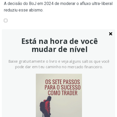
A decisão do BoJ em 2024 de moderar o afluxo ultra-liberal
reduziu esse abismo.
Como o humor de risco influencia o iene?
Está na hora de você
mudar de nível
O iene é visto como porto seguro, o que faz com que, em
períodos de estresse de mercado, investidores prefiram o
Baixe gratuitamente o livro e veja alguns saltos que você
iene por sua suposta confiabilidade.
pode dar em teu caminho no mercado financeiro.