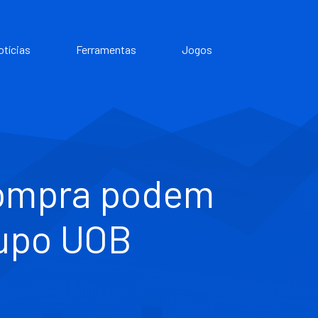
otícias
Ferramentas
Jogos
compra podem
rupo UOB