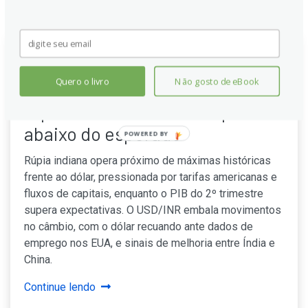
USD/INR abre perto de
Quero o livro
Não gosto de eBook
máximas históricas enquanto a
rúpia indiana tem desempenho
abaixo do esperado
POWERED BY
Rúpia indiana opera próximo de máximas históricas
frente ao dólar, pressionada por tarifas americanas e
fluxos de capitais, enquanto o PIB do 2º trimestre
supera expectativas. O USD/INR embala movimentos
no câmbio, com o dólar recuando ante dados de
emprego nos EUA, e sinais de melhoria entre Índia e
China.
Continue lendo