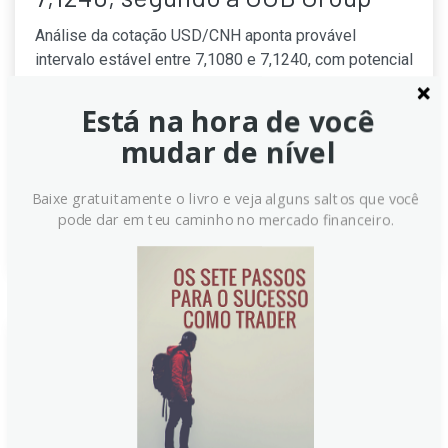
Análise da cotação USD/CNH aponta provável
intervalo estável entre 7,1080 e 7,1240, com potencial
de queda lenta no longo prazo caso o par perca o
patamar de 7,1100; a expectativa é de que o cenário
Está na hora de você
seja gradual, sem visibilidade imediata de 7,1000,
mudar de nível
segundo avaliação da equipe da UOB Group
especializada.
Baixe gratuitamente o livro e veja alguns saltos que você
Continue lendo
pode dar em teu caminho no mercado financeiro.
USD/CNH permanece negativo,
aponta o Grupo UOB
Analistas do Grupo UOB apontam que o dólar pode