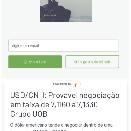
enfrentar resistência próxima de 7,1100, com o
suporte de 7,1000 pouco provável de ser alcançado.
No longo prazo, o USD tende a perder valor, podendo
romper o piso de 7,1000 diante de forças negativas
persistentes no câmbio e volatilidade observada
recentemente.
Continue lendo
Quero o livro
Não gosto de eBook
POWERED BY
USD/CNH: Provável negociação
em faixa de 7,1160 a 7,1330 –
Grupo UOB
O dólar americano tende a negociar dentro de uma