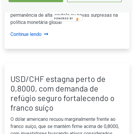
aversão a risco; investidores buscam sinais sobre a
trajetória de juros. Powell pode orientar direções:
permanência de alta, cautela ou novas surpresas na
POWERED BY
política monetária global.
Continue lendo
USD/CHF estagna perto de
0,8000, com demanda de
refúgio seguro fortalecendo o
franco suíço
O dólar americano recuou marginalmente frente ao
franco suíço, que se mantém firme acima de 0,8000,
com investidores buscando ativos considerados