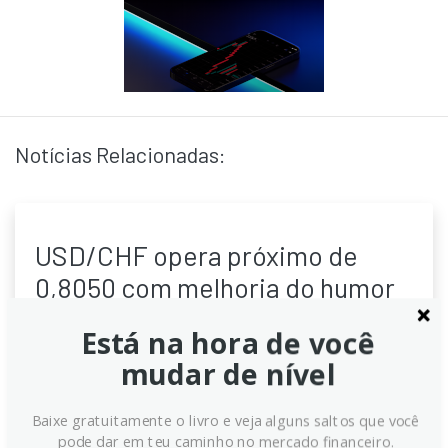
Notícias Relacionadas:
USD/CHF opera próximo de
0,8050 com melhoria do humor
de risco que aumenta o apelo do
Está na hora de você
dólar
mudar de nível
USD/CHF opera estável perto de 0,8050 à medida
que o humor de aversão ao risco volta a atrair
Baixe gratuitamente o livro e veja alguns saltos que você
demanda pelo dólar. Rendimentos de longo prazo
pode dar em teu caminho no mercado financeiro.