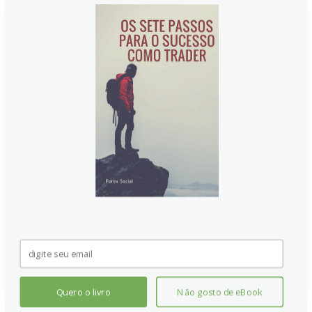
Relatório de Emprego ADP deve
mostrar crescimento sólido em
dezembro
Analistas esperam que o Relatório de Emprego ADP
revele crescimento sólido no mercado de trabalho de
dezembro, apoiado por contratações em serviços e
manufatura. O número pode sinalizar confiança
contínua, influenciando as expectativas para o
relatório oficial de empregos do governo, com
impactos potenciais nas decisões de política
monetária federal.
Continue lendo
Quero o livro
Não gosto de eBook