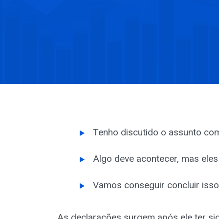
Tenho discutido o assunto com
Algo deve acontecer, mas eles
Vamos conseguir concluir isso
As declarações surgem após ele ter si