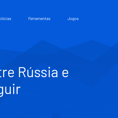
otícias
Ferramentas
Jogos
re Rússia e
guir