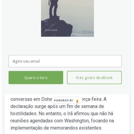
Trump Anuncia Novas
Conversas EUA-Irã no Catar;
Teerã Nega Agendamento
Quero o livro
Não gosto de eBook
O Presidente dos EUA, Donald Trump, declarou via
redes sociais que EUA e Irã realizarão novas
conversas em Doha, Catar, nesta terça-feira. A
POWERED
declaração surge após um fim de semana de
BY
hostilidades. No entanto, o Irã afirmou que não há
reuniões agendadas com Washington, focando na
implementação de memorandos existentes.