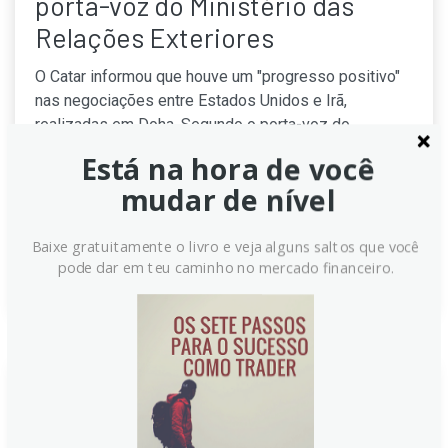
porta-voz do Ministério das
Relações Exteriores
O Catar informou que houve um "progresso positivo"
nas negociações entre Estados Unidos e Irã,
realizadas em Doha. Segundo o porta-voz do
Ministério das Relações Exteriores catari,
Está na hora de você
mediadores do país e do Paquistão se reuniram com
mudar de nível
delegações americanas e iranianas, indicando
avanços em questões importantes.
Baixe gratuitamente o livro e veja alguns saltos que você
Continue lendo
pode dar em teu caminho no mercado financeiro.