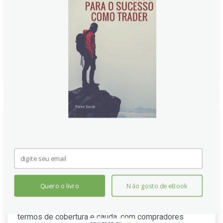
compradores institucionais, com impacto quase
neutro nos mercados globais de ações, câmbio e
commodities para investidores atentos ao risco.
Continue lendo
Tesouro dos EUA vende US$ 39
bilhões em títulos de 10 anos
com rendimento de 4,175%
O Tesouro dos EUA captou 39 bilhões de dólares com
Quero o livro
Não gosto de eBook
títulos de 10 anos, oferecendo rendimento de 4,175%.
O leilão ficou próximo da média de seis meses em
termos de cobertura e cauda, com compradores