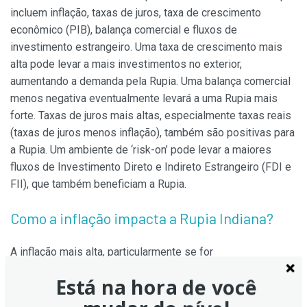
incluem inflação, taxas de juros, taxa de crescimento
econômico (PIB), balança comercial e fluxos de
investimento estrangeiro. Uma taxa de crescimento mais
alta pode levar a mais investimentos no exterior,
aumentando a demanda pela Rupia. Uma balança comercial
menos negativa eventualmente levará a uma Rupia mais
forte. Taxas de juros mais altas, especialmente taxas reais
(taxas de juros menos inflação), também são positivas para
a Rupia. Um ambiente de ‘risk-on’ pode levar a maiores
fluxos de Investimento Direto e Indireto Estrangeiro (FDI e
FII), que também beneficiam a Rupia.
Como a inflação impacta a Rupia Indiana?
A inflação mais alta, particularmente se for
comparativamente maior do que a de seus pares, é
Está na hora de você
geralmente negativa para a moeda, pois reflete a
desvalorização por excesso de oferta. A inflação também