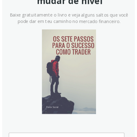
mudar de nível
aumenta o custo das exportações, levando à venda de mais
Rúpias para comprar importações estrangeiras, o que é
Baixe gratuitamente o livro e veja alguns saltos que você
pode dar em teu caminho no mercado financeiro.
negativo para a Rupia. Ao mesmo tempo, a inflação mais
alta geralmente leva o Reserve Bank of India (RBI) a
aumentar as taxas de juros, e isso pode ser positivo para a
Rupia, devido ao aumento da demanda de investidores
internacionais. O efeito oposto é verdadeiro para a inflação
mais baixa.