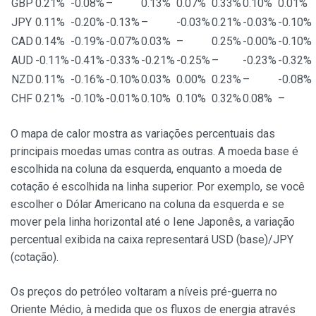
GBP
0.21%
-0.08%
–
0.13%
0.07%
0.33%
0.10%
0.01%
JPY
0.11%
-0.20%
-0.13%
–
-0.03%
0.21%
-0.03%
-0.10%
CAD
0.14%
-0.19%
-0.07%
0.03%
–
0.25%
-0.00%
-0.10%
AUD
-0.11%
-0.41%
-0.33%
-0.21%
-0.25%
–
-0.23%
-0.32%
NZD
0.11%
-0.16%
-0.10%
0.03%
0.00%
0.23%
–
-0.08%
CHF
0.21%
-0.10%
-0.01%
0.10%
0.10%
0.32%
0.08%
–
O mapa de calor mostra as variações percentuais das
principais moedas umas contra as outras. A moeda base é
escolhida na coluna da esquerda, enquanto a moeda de
cotação é escolhida na linha superior. Por exemplo, se você
escolher o Dólar Americano na coluna da esquerda e se
mover pela linha horizontal até o Iene Japonês, a variação
percentual exibida na caixa representará USD (base)/JPY
(cotação).
Os preços do petróleo voltaram a níveis pré-guerra no
Oriente Médio, à medida que os fluxos de energia através