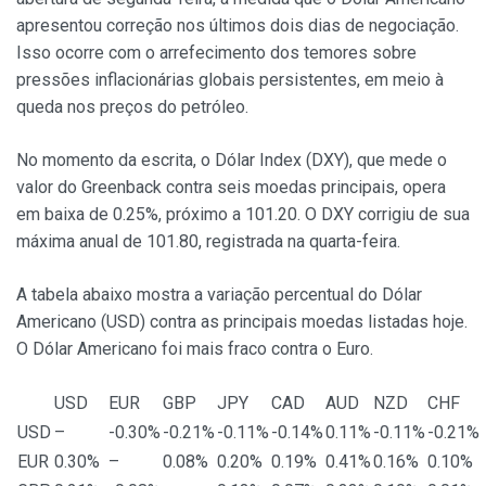
apresentou correção nos últimos dois dias de negociação.
Isso ocorre com o arrefecimento dos temores sobre
pressões inflacionárias globais persistentes, em meio à
queda nos preços do petróleo.
No momento da escrita, o Dólar Index (DXY), que mede o
valor do Greenback contra seis moedas principais, opera
em baixa de 0.25%, próximo a 101.20. O DXY corrigiu de sua
máxima anual de 101.80, registrada na quarta-feira.
A tabela abaixo mostra a variação percentual do Dólar
Americano (USD) contra as principais moedas listadas hoje.
O Dólar Americano foi mais fraco contra o Euro.
USD
EUR
GBP
JPY
CAD
AUD
NZD
CHF
USD
–
-0.30%
-0.21%
-0.11%
-0.14%
0.11%
-0.11%
-0.21%
EUR
0.30%
–
0.08%
0.20%
0.19%
0.41%
0.16%
0.10%